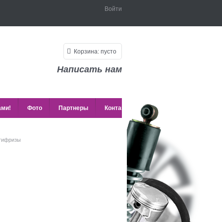
Войти
Корзина:
пусто
Написать нам
ами!
Фото
Партнеры
Контакты
нтифризы