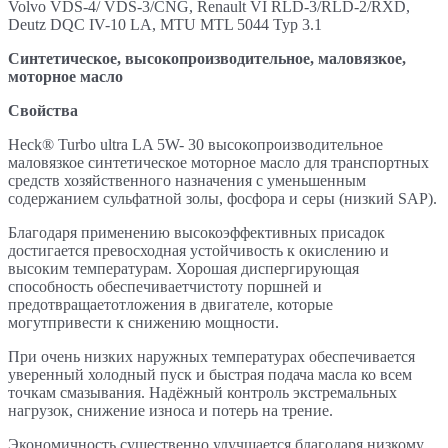
Volvo VDS-4/ VDS-3/CNG, Renault VI RLD-3/RLD-2/RXD,
Deutz DQC IV-10 LA, MTU MTL 5044 Typ 3.1
Синтетическое,
высокопроизводительное, маловязкое,
моторное
масло
Свойства
Heck® Turbo ultra LA 5W- 30 высокопроизводительное
маловязкое синтетическое моторное масло для транспортных
средств хозяйственного назначения с уменьшенным
содержанием сульфатной золы, фосфора и серы (низкий SAP).
Благодаря применению высокоэффективных присадок
достигается превосходная устойчивость к окислению и
высоким температурам. Хорошая диспергирующая
способность обеспечиваетчистоту поршней и
предотвращаетотложения в двигателе, которые
могутпривести к снижению мощности.
При очень низких наружных температурах обеспечивается
уверенный холодный пуск и быстрая подача масла ко всем
точкам смазывания. Надёжный контроль экстремальных
нагрузок, снижение износа и потерь на трение.
Экономичность существенно улучшается благодаря низкому