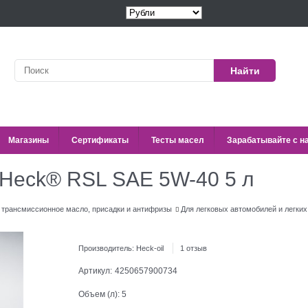
Найти
Магазины
Сертификаты
Тесты масел
Зарабатывайте с н
Heck® RSL SAE 5W-40 5 л
, трансмиссионное масло, присадки и антифризы
Для легковых автомобилей и легких
Производитель:
Heck-oil
1 отзыв
Артикул:
4250657900734
Объем (л):
5