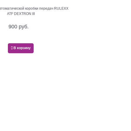
втоматической коробки передач RULEXX
ATF DEXTRON III
900
 руб.
В корзину