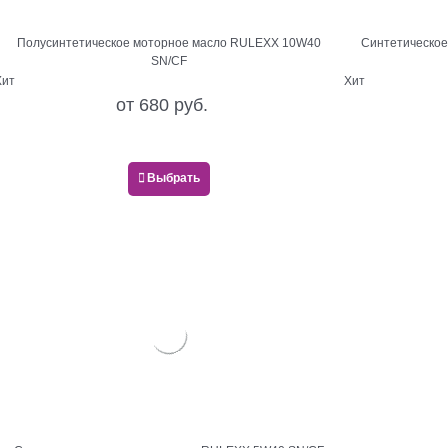
Полусинтетическое моторное масло RULEXX 10W40
Синтетическо
SN/CF
Хит
Хит
от
680
 руб.
Выбрать