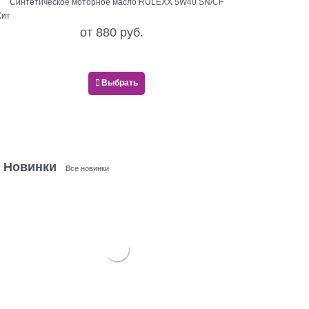
Синтетическое моторное масло RULEXX 5W40 SN/CF
Хит
от
880
 руб.
Выбрать
Новинки
Все новинки