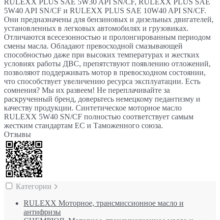
RULEXX PLUS SAE 5W30 API SN/CF, RULEXX PLUS SAE
5W40 API SN/CF и RULEXX PLUS SAE 10W40 API SN/CF.
Они предназначены для бензиновых и дизельных двигателей,
установленных в легковых автомобилях и грузовиках.
Отличаются всесезонностью и пролонгированным периодом
смены масла. Обладают превосходной смазывающей
способностью даже при высоких температурах и жестких
условиях работы ДВС, препятствуют появлению отложений,
позволяют поддерживать мотор в превосходном состоянии,
что способствует увеличению ресурса эксплуатации. Есть
сомнения? Мы их развеем! Не переплачивайте за
раскрученный бренд, доверьтесь немецкому педантизму и
качеству продукции. Синтетическое моторное масло
RULEXX 5W40 SN/CF полностью соответствует самым
жестким стандартам ЕС и Таможенного союза.
Отзывы
Категории
RULEXX Моторное, трансмиссионное масло и
антифризы