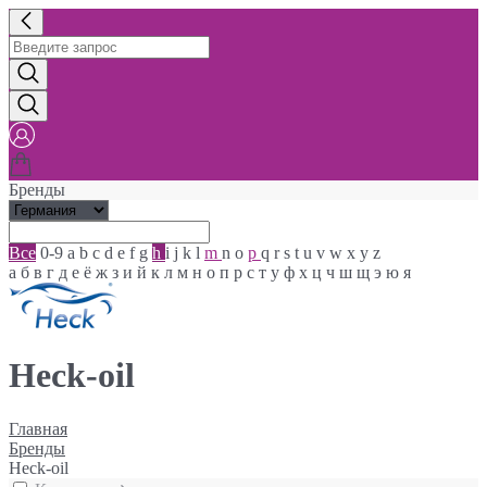
Бренды
Все
0-9
a
b
c
d
e
f
g
h
i
j
k
l
m
n
o
p
q
r
s
t
u
v
w
x
y
z
а
б
в
г
д
е
ё
ж
з
и
й
к
л
м
н
о
п
р
с
т
у
ф
х
ц
ч
ш
щ
э
ю
я
Heck-oil
Главная
Бренды
Heck-oil