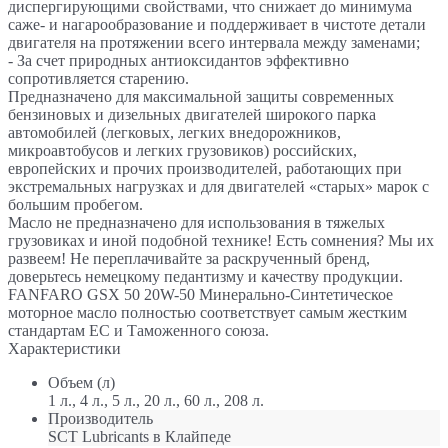
диспергирующими свойствами, что снижает до минимума
саже- и нагарообразование и поддерживает в чистоте детали
двигателя на протяжении всего интервала между заменами;
- За счет природных антиоксидантов эффективно
сопротивляется старению.
Предназначено для максимальной защиты современных
бензиновых и дизельных двигателей широкого парка
автомобилей (легковых, легких внедорожников,
микроавтобусов и легких грузовиков) российских,
европейских и прочих производителей, работающих при
экстремальных нагрузках и для двигателей «старых» марок с
большим пробегом.
Масло не предназначено для использования в тяжелых
грузовиках и иной подобной технике! Есть сомнения? Мы их
развеем! Не переплачивайте за раскрученный бренд,
доверьтесь немецкому педантизму и качеству продукции.
FANFARO GSX 50 20W-50 Минерально-Синтетическое
моторное масло полностью соответствует самым жестким
стандартам ЕС и Таможенного союза.
Характеристики
Объем (л)
1 л., 4 л., 5 л., 20 л., 60 л., 208 л.
Производитель
SCT Lubricants в Клайпеде