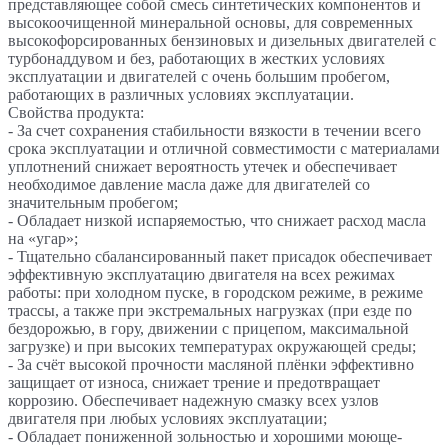
представляющее собой смесь синтетических компонентов и
высокоочищенной минеральной основы, для современных
высокофорсированных бензиновых и дизельных двигателей с
турбонаддувом и без, работающих в жестких условиях
эксплуатации и двигателей с очень большим пробегом,
работающих в различных условиях эксплуатации.
Свойства продукта:
- За счет сохранения стабильности вязкости в течении всего
срока эксплуатации и отличной совместимости с материалами
уплотнений снижает вероятность утечек и обеспечивает
необходимое давление масла даже для двигателей со
значительным пробегом;
- Обладает низкой испаряемостью, что снижает расход масла
на «угар»;
- Тщательно сбалансированный пакет присадок обеспечивает
эффективную эксплуатацию двигателя на всех режимах
работы: при холодном пуске, в городском режиме, в режиме
трассы, а также при экстремальных нагрузках (при езде по
бездорожью, в гору, движении с прицепом, максимальной
загрузке) и при высоких температурах окружающей среды;
- За счёт высокой прочности масляной плёнки эффективно
защищает от износа, снижает трение и предотвращает
коррозию. Обеспечивает надежную смазку всех узлов
двигателя при любых условиях эксплуатации;
- Обладает пониженной зольностью и хорошими моюще-