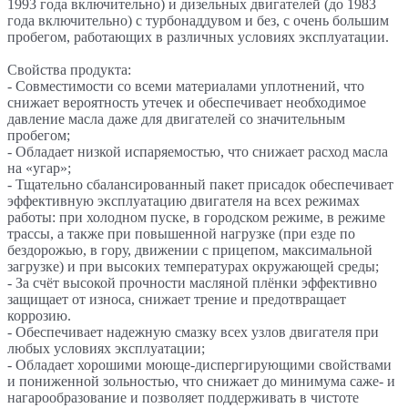
1993 года включительно) и дизельных двигателей (до 1983
года включительно) с турбонаддувом и без, с очень большим
пробегом, работающих в различных условиях эксплуатации.
Свойства продукта:
- Совместимости со всеми материалами уплотнений, что
снижает вероятность утечек и обеспечивает необходимое
давление масла даже для двигателей со значительным
пробегом;
- Обладает низкой испаряемостью, что снижает расход масла
на «угар»;
- Тщательно сбалансированный пакет присадок обеспечивает
эффективную эксплуатацию двигателя на всех режимах
работы: при холодном пуске, в городском режиме, в режиме
трассы, а также при повышенной нагрузке (при езде по
бездорожью, в гору, движении с прицепом, максимальной
загрузке) и при высоких температурах окружающей среды;
- За счёт высокой прочности масляной плёнки эффективно
защищает от износа, снижает трение и предотвращает
коррозию.
- Обеспечивает надежную смазку всех узлов двигателя при
любых условиях эксплуатации;
- Обладает хорошими моюще-диспергирующими свойствами
и пониженной зольностью, что снижает до минимума саже- и
нагарообразование и позволяет поддерживать в чистоте