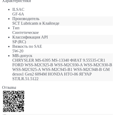
Характеристики
ILSAC
GF-6A
Производитель
SCT Lubricants в Клайпеде
Тип
Синтетическое
Классификация API
SP (RC)
Вязкость по SAE
5W-20
МB-допуск
CHRYSLER MS-6395 MS-13340 ФИАТ 9.55535-CR1
FORD WSS-M2C925-B WSS-M2C930-A WSS-M2C930-B
WSS-M2C925-A WSS-M2C945-B1 WSS-M2C948-B GM
dexos1 Gen2 6094M HONDA HTO-06 ЯГУАР
STJLR.51.5122
Отзывы