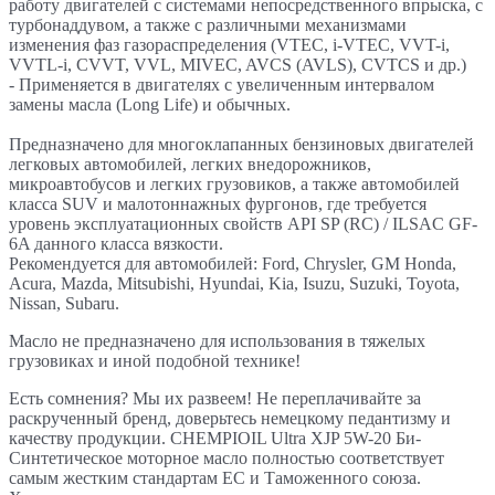
работу двигателей с системами непосредственного впрыска, с
турбонаддувом, а также с различными механизмами
изменения фаз газораспределения (VTEC, i-VTEC, VVT-i,
VVTL-i, CVVT, VVL, MIVEC, AVCS (AVLS), CVTCS и др.)
- Применяется в двигателях с увеличенным интервалом
замены масла (Long Life) и обычных.
Предназначено для многоклапанных бензиновых двигателей
легковых автомобилей, легких внедорожников,
микроавтобусов и легких грузовиков, а также автомобилей
класса SUV и малотоннажных фургонов, где требуется
уровень эксплуатационных свойств API SP (RC) / ILSAC GF-
6A данного класса вязкости.
Рекомендуется для автомобилей: Ford, Chrysler, GM Honda,
Acura, Mazda, Mitsubishi, Hyundai, Kia, Isuzu, Suzuki, Toyota,
Nissan, Subaru.
Масло не предназначено для использования в тяжелых
грузовиках и иной подобной технике!
Есть сомнения? Мы их развеем! Не переплачивайте за
раскрученный бренд, доверьтесь немецкому педантизму и
качеству продукции. CHEMPIOIL Ultra XJP 5W-20 Би-
Синтетическое моторное масло полностью соответствует
самым жестким стандартам ЕС и Таможенного союза.