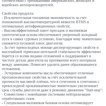
соответствии с требованиями американских, японских и
корейских автопроизводителей.
Свойства продукта:
- Исключительная топливная экономичность за счет
пониженной выcокотемпературной вязкости HTHS и
оптимальных антифрикционных свойств;
- Высокоэффективный пакет присадок и маловязкая
синтетическая основа обеспечивают уверенный холодный
пуск в самых суровых условиях, благодаря чему значительно
снижается пусковой износ двигателя;
- За счет превосходных моюще-диспергирующих свойств и
высочайшей термоокислительной стабильности эффективно
борется со всеми видами отложений и поддерживает в
чистоте детали двигателя на протяжении всего интервала
между заменами. Помогает удалить ранее образовавшиеся
отложения;
- Эстеровые компоненты масла обеспечивают отличные
противоизносные свойства за счёт исключительной
прочности масляной плёнки, что в сочетании в сочетании с
превосходной прокачиваемостью значительно увеличивает
срок службы двигателя даже в режимах движения "Start-stop";
- Совместимо с новейшими системами нейтрализации
отработавших газов.
- Специальная маловязкая базовая основа оптимизирует