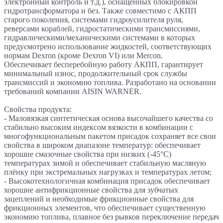
электронный контроль и т.д.), оснащенных блокировкой
гидротрансформатора и без. Также совместимо с АКПП
старого поколения, системами гидроусилителя руля,
реверсами кораблей, гидростатическими трансмиссиями,
гидравлическими/механическими системами в которых
предусмотрено использование жидкостей, соответствующих
нормам Dexron (кроме Dexron VI) или Mercon.
Обеспечивает бесперебойную работу АКПП, гарантирует
минимальный износ, продолжительный срок службы
трансмиссий и экономию топлива. Разработано на основании
требований компании AISIN WARNER.
Свойства продукта:
- Маловязкая синтетическая основа высочайшего качества со
стабильно высоким индексом вязкости в комбинации с
многофункциональным пакетом присадок сохраняет все свои
свойства в широком диапазоне температур: обеспечивает
хорошие смазочные свойства при низких (-45°C)
температурах зимой и обеспечивает стабильную масляную
плёнку при экстремальных нагрузках и температурах летом;
- Высокотехнологичная комбинация присадок обеспечивает
хорошие антифрикционные свойства для зубчатых
зацеплений и необходимые фрикционные свойства для
фрикционных элементов, что обеспечивает существенную
экономию топлива, плавное без рывков переключение передач