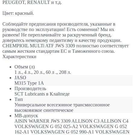
PEUGEOT, RENAULT и т.д.
Цвет: красный.
Соблюдайте предписания производителя, указанные в
руководстве по эксплуатации! Есть сомнения? Мы их
развеем! Не переплачивайте за раскрученный бренд,
доверьтесь немецкому педантизму и качеству продукции.
CHEMPIOIL MULTi ATF JWS 3309 полностью соответствует
самым жестким стандартам ЕС и Таможенного союза.
Характеристики
Объем (л)
1 л., 4 л., 20 л., 60 л ., 208 л.
JASO
M315 Type 1A
Производитель
SCT Lubricants в Клайпеде
Тип
Универсальное всесезонное трансмиссионное
высоковязкое синтетическое
МB-допуск
AISIN WARNER JWS 3309 ALLISON C3 ALLISON C4
VOLKSWAGEN G 052 025-A2 VOLKSWAGEN G 052
162-A1 VOLKSWAGEN G 052 990-A1 VOLKSWAGEN