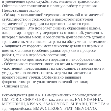
и увеличение срока службы всех элементов трансмиссии.
Обеспечивает слаженную и плавную работу сцепления.
Предотвращает задир;
- Обладает повышенной термоокислительной и химической
стабильностью и стойкостью к высокотемпературной
термической деградации на протяжении всего срока
эксплуатации. Это позволяет снизить образование шлама,
лака, нагара и других углеродистых отложений, увеличить
интервал замены масла и обеспечить долговечность деталей
трансмиссии, что снижает затраты на обслуживание техники;
- Защищает от коррозии металлические детали из черных и
цветных сплавов (особенно радиаторы) как в процессе
работы, так и в нерабочем состоянии;
- Эффективно противостоит аэрации и пенообразованию;
- Обеспечивает совместимость со всеми материалами
уплотнений, предотвращает их разбухание, затвердевание и
усадку, что позволяет снизить затраты на запчасти и
предотвращает утечки. Эффективно защищает
фтороэластомерные уплотнения тяжелой техники;
- Снижает шум.
Рекомендуется для АКПП американских производителей:
GM, FORD, CHRYSLER и т.д., азиатских: HYUNDAI/KIA,
MITSUBISHI, NISSAN, SSANGYONG, SUBARU, TOYOTA и
т.д., европейских: BMW, CITROEN, FIAT, MB,VOLVO,