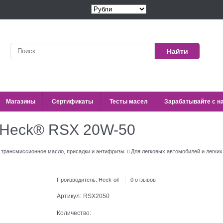
Найти
Магазины
Сертификаты
Тесты масел
Зарабатывайте с н
 Heck® RSX 20W-50
, трансмиссионное масло, присадки и антифризы
Для легковых автомобилей и легких
Производитель:
Heck-oil
0 отзывов
Артикул:
RSX2050
Количество: