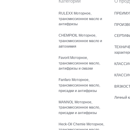
Категории
О прод
RULEXX Моторное,
ПРЕИМУ
трансмиссионное масло и
антифризы
ПРОИЗВ
CHEMPIOIL Моторное,
СЕРТИФ
трансмиссионное масло и
автохимия
ТЕХНИЧ
характер
Favorit Моторное,
трансмиссионное масло,
КЛАССИ
антифризы и смазки
КЛАССИ
Fanfaro Моторное,
трансмиссионное масло,
ВЯЗКОСТ
присадки и антифризы
Личный к
MANNOL Моторное,
трансмиссионное масло,
присадки и антифризы
Heck-Oil Chemie Моторное,
трансмиссионное масло,